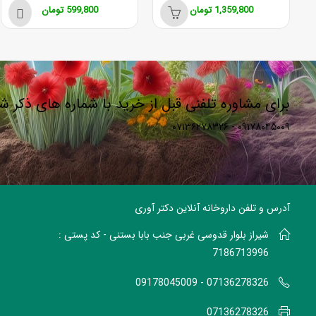
1,359,800
تومان
599,800
تومان
برای مشاوره تلفنی قبل از خرید با شماره های ذکر 
۰۹۱۷۸۰۴۵۰۰۹ - ۰۷۱۳۶۲۷۸۳۲۶
آدرس و تلفن داروخانه آنلاین دکتر آوری
شیراز بلوار قدوسی غربی جنب بابا بستنی - کد پستی :
7186713996
07136278326 - 09178045009
07136278326