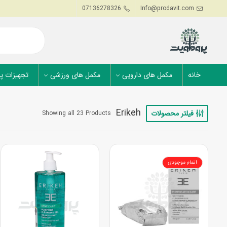
07136278326
Info@prodavit.com
خانه
مکمل های دارویی
مکمل های ورزشی
تجهیزات پ
Erikeh
فیلتر محصولات
Showing all 23 Products
اتمام موجودی