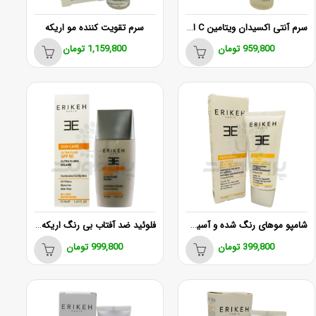
سرم آنتی‌ اکسیدان ویتامین C اریکه
سرم تقویت کننده مو اریکه
959,800
تومان
1,159,800
تومان
شامپو موهای رنگ شده و آسیب دیده اریکه 200 میل
فلوئید ضد آفتاب بی رنگ اریکه مناسب پوست مختلط تا چرب
399,800
تومان
999,800
تومان