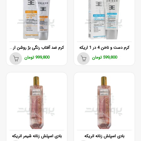
کرم ضد آفتاب رنگی بژ روشن اریکه SPF50
کرم دست و ناخن 4 در 1 اریکه
599,800
تومان
999,800
تومان
بادی اسپلش زنانه انریکه
بادی اسپلش زنانه شیمر انریکه