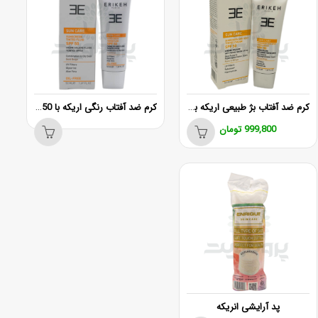
کرم ضد آفتاب بژ طبیعی اریکه با SPF50
کرم ضد آفتاب رنگی اریکه با SPF50
999,800
تومان
پد آرایشی انریکه