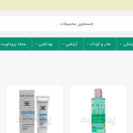
زشکی
مادر و کودک
آرایشی
بهداشتی
مجله پروداویت