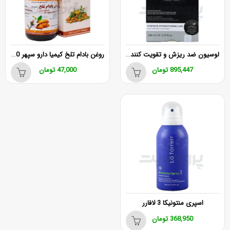
لوسیون ضد ریزش و تقویت کننده مو کپیدرما
روغن بادام تلخ کیمیا دارو سپهر 60 میلی لیتر
895,447
تومان
47,000
تومان
اسپری منتونیکا 3 لافارر
368,950
تومان