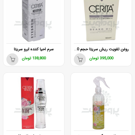
روغن تقویت ریش سریتا حجم 50 میلی لیتر
سرم احیا کننده ابرو سریتا
395,000
تومان
138,800
تومان