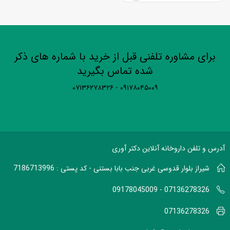
برای مشاوره تلفنی قبل از خرید با شماره های ذکر
شده تماس بگیرید
۰۹۱۷۸۰۴۵۰۰۹ - ۰۷۱۳۶۲۷۸۳۲۶
آدرس و تلفن داروخانه آنلاین دکتر آوری
شیراز بلوار قدوسی غربی جنب بابا بستنی - کد پستی : 7186713996
07136278326 - 09178045009
07136278326