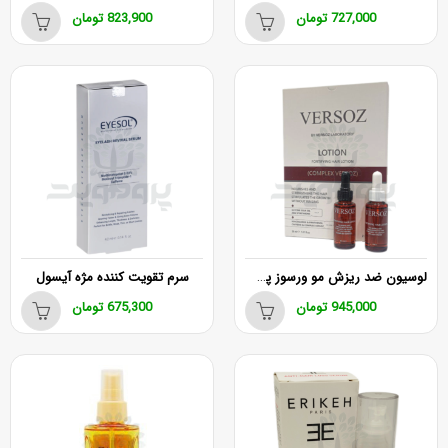
727,000
تومان
823,900
تومان
لوسیون ضد ریزش مو ورسوز پک دوتایی (لوسیون روز + لوسیون شب)
سرم تقویت کننده مژه آیسول
945,000
تومان
675,300
تومان