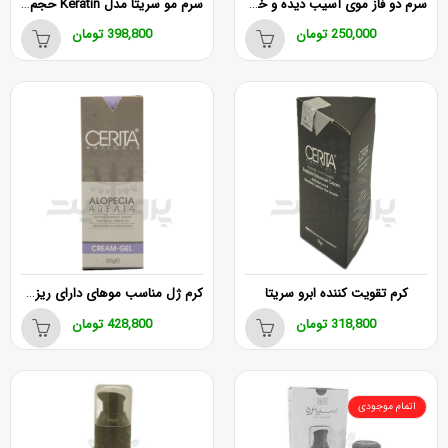
سرم دو فاز موی آسیب دیده و خشک سریتا
سرم مو سریتا مدل Keratin حجم 120 میلی لیتر
250,000
تومان
398,800
تومان
کرم ژل مناسب موهای دارای ریزش سکه ای سریتا
کرم تقویت کننده ابرو سریتا
318,800
تومان
428,800
تومان
اتمام موجودی