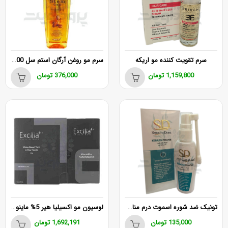
سرم مو روغن آرگان استم سل 100 میلی لیتر
سرم تقویت کننده مو اریکه
1,159,800
تومان
376,000
تومان
تونیک ضد شوره اسموت درم مناسب انواع مو 45 میلی لیتر
لوسیون مو اکسیلیا هير 5% ماینوکسیدیل
135,000
تومان
1,692,191
تومان