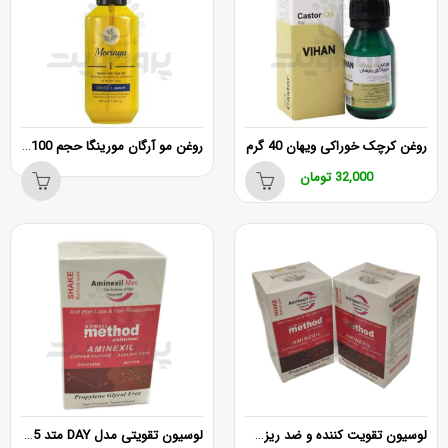
روغن مو آرگان مورينگا حجم 100 میلی لیتر
روغن کرچک خوراکی ویهان 40 گرم
32,000
تومان
لوسیون تقویت کننده و ضد ریزش مو متد (مخصوص شب) 75میلی لیتر
لوسیون تقویتی مدل DAY متد 75 میل