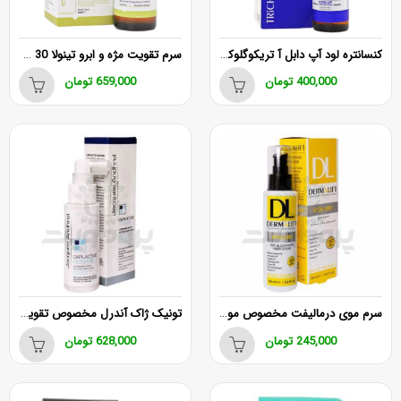
کنسانتره لود آپ دابل آ تریکوگلوکال
سرم تقویت مژه و ابرو تینولا 30 میلی لیتر
400,000
تومان
659,000
تومان
سرم موی درمالیفت مخصوص موهای خشک و آسیب دیده
تونیک ژاک آندرل مخصوص تقویت مو آقایان
245,000
تومان
628,000
تومان