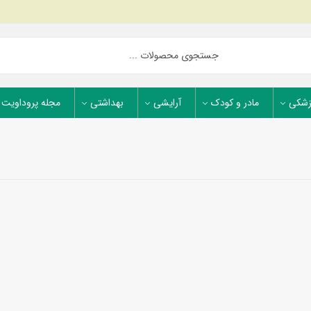
زشکی
مادر و کودک
آرایشی
بهداشتی
مجله پروداویت