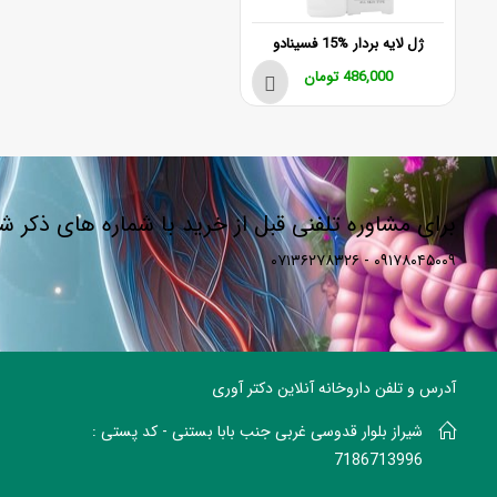
ژل لایه بردار %15 فسینادو
486,000
تومان
برای مشاوره تلفنی قبل از خرید با شماره های ذکر 
۰۹۱۷۸۰۴۵۰۰۹ - ۰۷۱۳۶۲۷۸۳۲۶
آدرس و تلفن داروخانه آنلاین دکتر آوری
شیراز بلوار قدوسی غربی جنب بابا بستنی - کد پستی :
7186713996