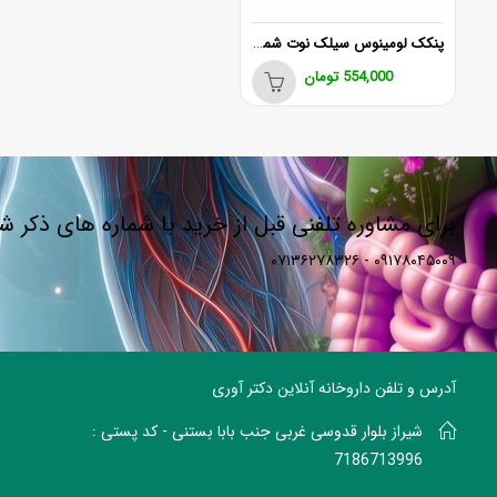
پنکک لومینوس سیلک نوت شماره 01
554,000
تومان
برای مشاوره تلفنی قبل از خرید با شماره های ذکر 
۰۹۱۷۸۰۴۵۰۰۹ - ۰۷۱۳۶۲۷۸۳۲۶
آدرس و تلفن داروخانه آنلاین دکتر آوری
شیراز بلوار قدوسی غربی جنب بابا بستنی - کد پستی :
7186713996