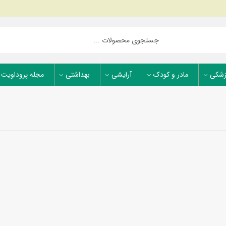
زشکی
مادر و کودک
آرایشی
بهداشتی
مجله پروداویت