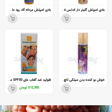
بادی اسپلش گلیتر دار اندلس فنتسی مای
بادی اسپلش مردانه آف رود مای 220 میلی لیتر
خوش بو کننده بدن سیلکی تاچ مای 200 میل
فلوئید ضد آفتاب مای SPF50 مدل اسمارت دیفنس
312,592
تومان