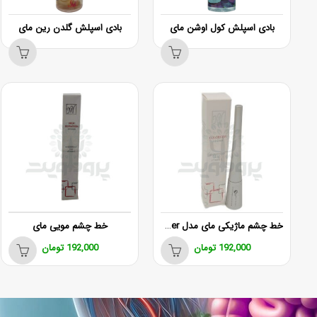
بادی اسپلش کول اوشن مای
بادی اسپلش گلدن رین مای
خط چشم ماژیکی مای مدل Dip Liner حجم 4.5 میلی لیتر
خط چشم مویی مای
192,000
تومان
192,000
تومان