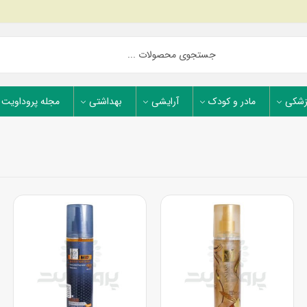
زشکی
مادر و کودک
آرایشی
بهداشتی
مجله پروداویت