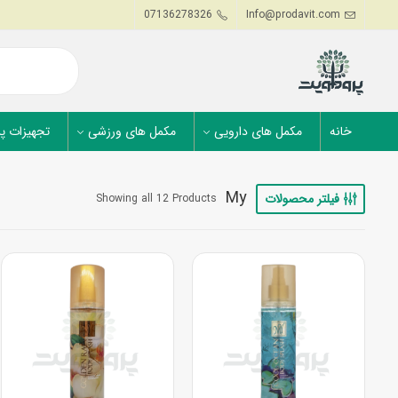
07136278326
Info@prodavit.com
خانه
مکمل های دارویی
مکمل های ورزشی
تجهیزات پ
My
فیلتر محصولات
Showing all 12 Products