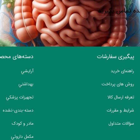
شده تماس بگیرید
پیگیری سفارشات
دسته‌های محص
راهنمای خرید
آرايشي
روش های پرداخت
بهداشتي
تعرفه ارسال کالا
تجهيزات پزشکي
شرایط و مقررات
دسته-بندی-نشده
سؤالات متداول
مادر و کودک
مکمل داروئي