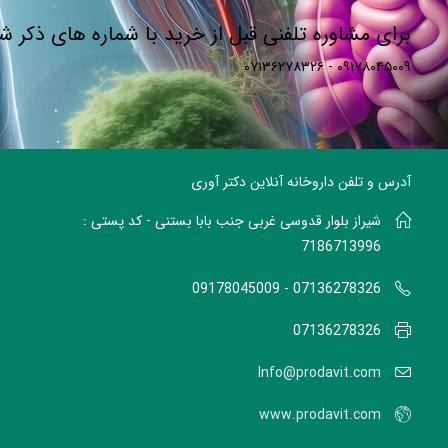
برای مشاوره تلفنی قبل از خرید با شماره های ذکر 
۰۹۱۷۸۰۴۵۰۰۹ - ۰۷۱۳۶۲۷۸۳۲۶
آدرس و تلفن داروخانه آنلاین دکتر آوری
شیراز بلوار قدوسی غربی جنب بابا بستنی - کد پستی :
7186713996
07136278326 - 09178045009
07136278326
Info@prodavit.com
www.prodavit.com