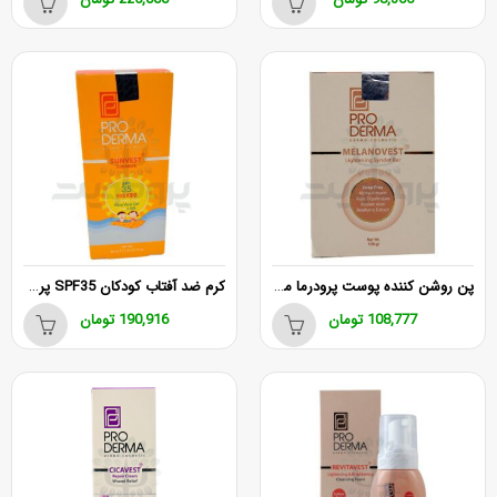
پن روشن کننده پوست پرودرما مناسب انواع پوست ۱۰۰ گرم
کرم ضد آفتاب کودکان SPF35 پرودرما 40 میلی لیتر
108,777
تومان
190,916
تومان