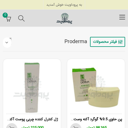
به پروداویت خوش آمدید
0
Proderma
فیلتر محصولات
پن حاوی 9.5% گوگرد آکنه وست پرودرما
ژل کنترل کننده چربی پوست آکنه وست پرودرما
98,365
تومان
225,000
تومان