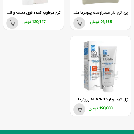
پن کرم دار هیدراوست پرودرما مناسب پوست های خشک و حساس
کرم مرطوب کننده قوی دست و ناخن هیدرا وست پرودرما
98,365
تومان
120,147
تومان
ژل لایه بردار 15 % AHA پرودرما حجم 40 میل
190,000
تومان