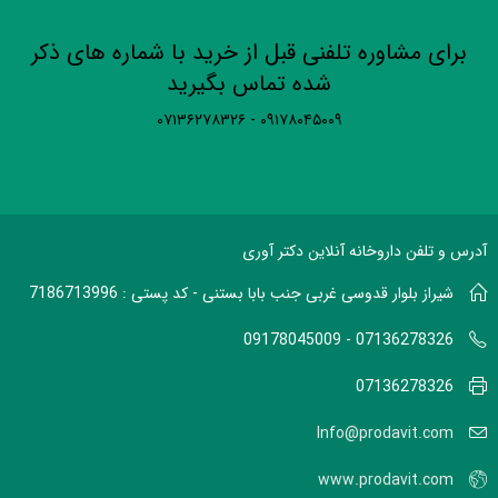
برای مشاوره تلفنی قبل از خرید با شماره های ذکر
شده تماس بگیرید
۰۹۱۷۸۰۴۵۰۰۹ - ۰۷۱۳۶۲۷۸۳۲۶
آدرس و تلفن داروخانه آنلاین دکتر آوری
شیراز بلوار قدوسی غربی جنب بابا بستنی - کد پستی : 7186713996
07136278326 - 09178045009
07136278326
Info@prodavit.com
www.prodavit.com