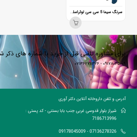
سرنگ سیما 5 سی سی لوئراسلیپ
برای مشاوره تلفنی قبل از خرید با شماره های ذکر 
۰۹۱۷۸۰۴۵۰۰۹ - ۰۷۱۳۶۲۷۸۳۲۶
آدرس و تلفن داروخانه آنلاین دکتر آوری
شیراز بلوار قدوسی غربی جنب بابا بستنی - کد پستی :
7186713996
07136278326 - 09178045009