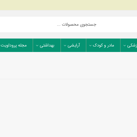
زشکی
مادر و کودک
آرایشی
بهداشتی
مجله پروداویت