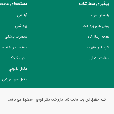
پیگیری سفارشات
دسته‌های محص
راهنمای خرید
آرايشي
روش های پرداخت
بهداشتي
تعرفه ارسال کالا
تجهيزات پزشکي
شرایط و مقررات
دسته-بندی-نشده
سؤالات متداول
مادر و کودک
مکمل داروئي
مکمل هاي ورزشي
کلیه حقوق این وب سایت نزد "داروخانه دکتر آوری " محفوظ می باشد.