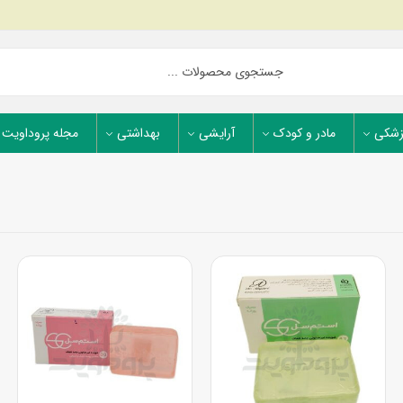
زشکی
مادر و کودک
آرایشی
بهداشتی
مجله پروداویت