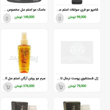
شامپو مو فری سولفات استم سل پرو ضد ریزش و تقویت کننده
ماسک مو استم سل مخصوص موهای رنگ شده و هایلایت شده
99,000
تومان
149,000
تومان
ژل شستشوی پوست نرمال تا خشک استم سل
سرم مو روغن آرگان استم سل 100 میلی لیتر
79,000
تومان
376,000
تومان