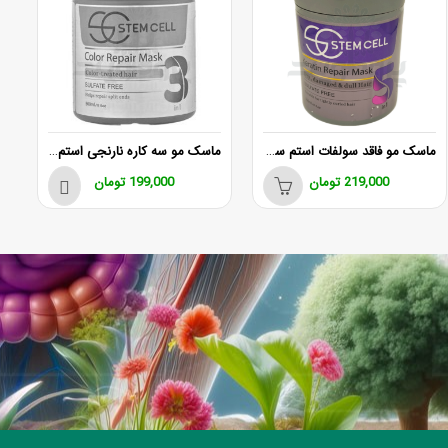
ماسک مو فاقد سولفات استم سل 5 کاره بنفش
ماسک مو سه کاره نارنجی استم سل برای موهای رنگ و هایلایت شده 500ml
219,000
تومان
199,000
تومان