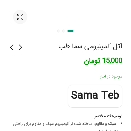
آتل آلمینیومی سما طب
15,000
تومان
شربت مولتی ویتامین
غذای کودک حریره بادام
150 میلی لیتر پدیابست
ماجان
موجود در انبار
124,844
تومان
Sama Teb
توضیحات مختصر
سبک و مقاوم:
ساخته شده از آلومینیوم سبک و مقاوم برای راحتی