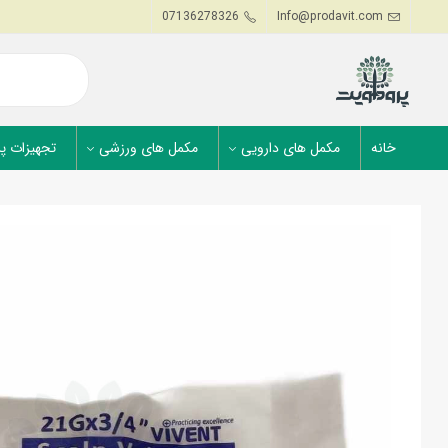
07136278326
Info@prodavit.com
خانه
مکمل های دارویی
مکمل های ورزشی
تجهیزات پ