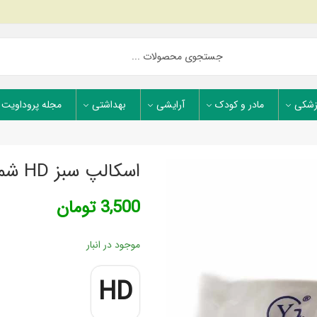
زشکی
مادر و کودک
آرایشی
بهداشتی
مجله پروداویت
اسکالپ سبز HD شماره 21
3,500
تومان
موجود در انبار
HD