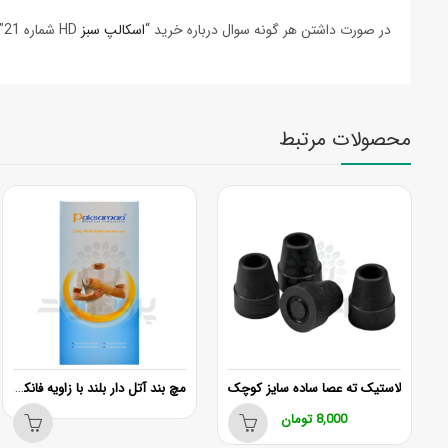
در صورت داشتن هر گونه سوال درباره خرید “
اسکالپ سبز
HD شماره 21″ و مشاوره میتوانید با شماره های ۰۷۱۳۶۲۷۸۳۲۶ و ۰۹۱۷۸۰۴۵۰۰۹ تماس بگیرید تا همکاران ما در داروخانه دکتر آوری شما را راهنمایی کنند
محصولات مرتبط
LONGXIN LX-
مچ بند آتل دار بلند با زاويه فانكشنال پاک سمن C.T.S سمت چپ سایز (L)
لاستیک ته عصا ساده سایز کوچک
8,000
تومان