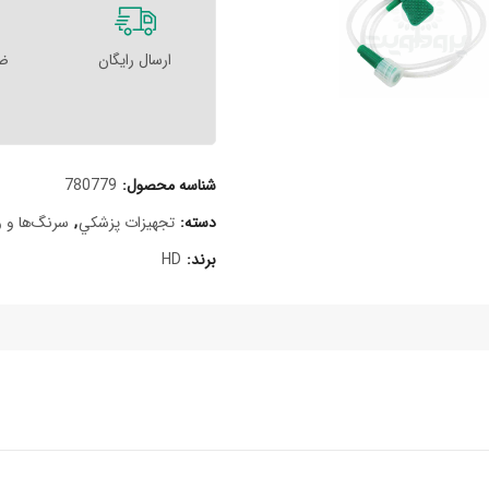
ارسال رایگان
ضم
شناسه محصول:
780779
دسته:
تجهيزات پزشکي
,
سرنگ‌ها و و
برند:
HD