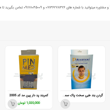
گردن بند طبی سخت پاک سمن چانه دار سایز XL
کمربند پد دار پین مد کد 2005
1,020,000
تومان