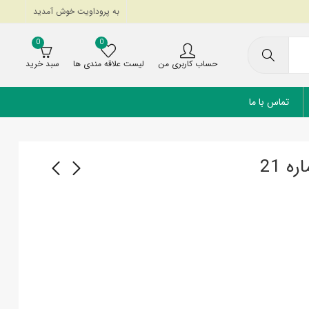
به پروداویت خوش آمدید
0
0
حساب کاربری من
لیست علاقه مندی ها
سبد خرید
تماس با ما
آب مقطر چهار بار تقطیر 4
سرنگ تزریق 60 میلی
لیتری
گاواژ
55,000
19,000
تومان
تومان