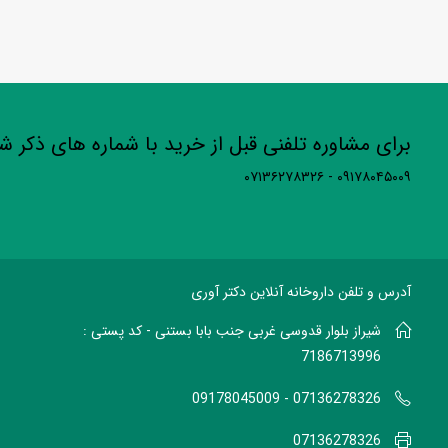
برای مشاوره تلفنی قبل از خرید با شماره های ذکر 
۰۹۱۷۸۰۴۵۰۰۹ - ۰۷۱۳۶۲۷۸۳۲۶
آدرس و تلفن داروخانه آنلاین دکتر آوری
شیراز بلوار قدوسی غربی جنب بابا بستنی - کد پستی :
7186713996
07136278326 - 09178045009
07136278326