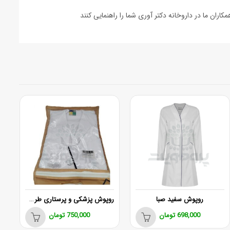
روپوش پزشکی و پرستاری طرح مهشید
روپوش سفید صبا
پ
698,000
تومان
750,000
تومان