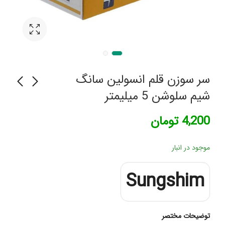
سر سوزن قلم انسولین سانگ
شیم سلوشن 5 میلیمتر
چسب تزريق مديکس
سر سوزن انسولين 6
4,200
تومان
گلدفاين بسته 100 عددی
500
تومان
550,000
تومان
موجود در انبار
Sungshim
توضیحات مختصر