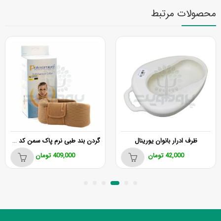
محصولات مرتبط
گردن بند طبی نرم پاک سمن کد 040
ان یورینال
ومان
409,000
تومان