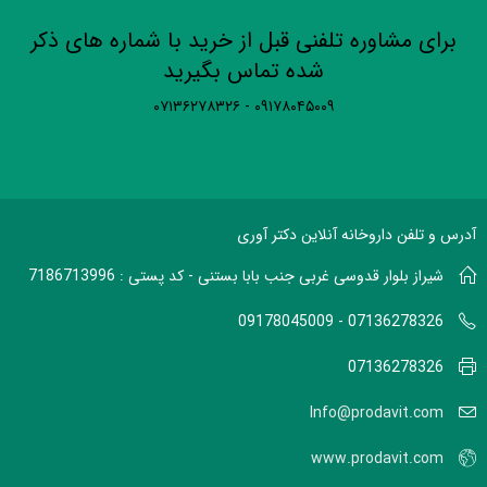
برای مشاوره تلفنی قبل از خرید با شماره های ذکر
شده تماس بگیرید
۰۹۱۷۸۰۴۵۰۰۹ - ۰۷۱۳۶۲۷۸۳۲۶
آدرس و تلفن داروخانه آنلاین دکتر آوری
شیراز بلوار قدوسی غربی جنب بابا بستنی - کد پستی : 7186713996
07136278326 - 09178045009
07136278326
Info@prodavit.com
www.prodavit.com