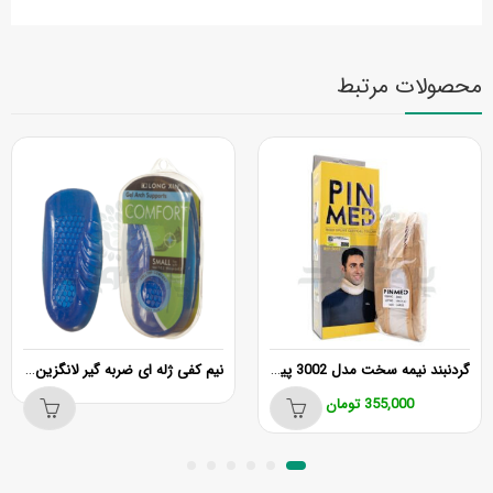
محصولات مرتبط
گردنبند نیمه سخت مدل 3002 پین مد
نیم کفی ژله ای ضربه گیر لانگزین مدل LONGXIN LX-0511
355,000
تومان