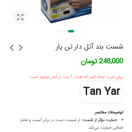
شست بند آتل دار تن یار
248,000
تومان
موچین ابرو لونر 113
کرم مرطوب کننده پوست
چرب پیورینس امونی
برای خرید عجله کنید که تعداد 1 عدد در انبار موجود است
373,514
تومان
Tan Yar
توضیحات مختصر
حمایت مؤثر از شست:
از شست دست در برابر آسیب و فشار
اضافی حمایت می‌کند.