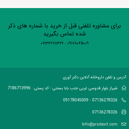
برای مشاوره تلفنی قبل از خرید با شماره های ذکر
شده تماس بگیرید
۰۹۱۷۸۰۴۵۰۰۹ - ۰۷۱۳۶۲۷۸۳۲۶
آدرس و تلفن داروخانه آنلاین دکتر آوری
شیراز بلوار قدوسی غربی جنب بابا بستنی - کد پستی : 7186713996
07136278326 - 09178045009
07136278326
Info@prodavit.com