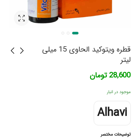
قطره ویتوکید الحاوی 15 میلی
لیتر
سرم ضد ریزش مو ام کیو
زانو بند کشی پین مد کد
28,600
تومان
5023
(MQ)
376,000
756,000
تومان
تومان
موجود در انبار
Alhavi
توضیحات مختصر