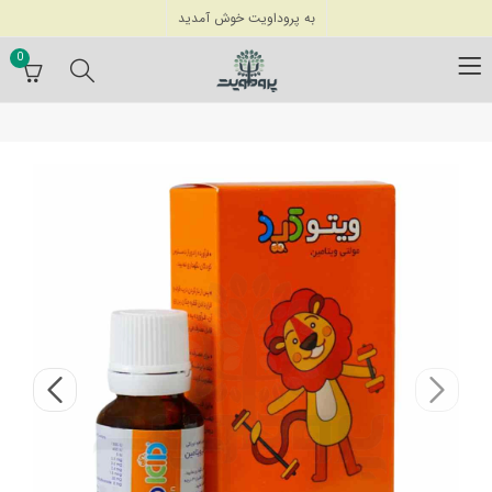
به پروداویت خوش آمدید
0