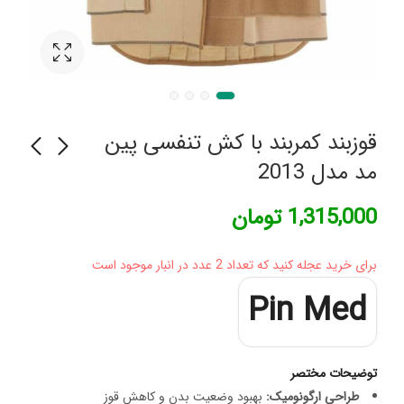
قوزبند کمربند با کش تنفسی پین
مد مدل 2013
پد دوحلقه اسپنکو ژل
لوسیون تقویت کننده مو
1,315,000
تومان
مدل 1017
کاندید 60 میلی لیتر
204,500
399,800
تومان
تومان
برای خرید عجله کنید که تعداد 2 عدد در انبار موجود است
Pin Med
توضیحات مختصر
طراحی ارگونومیک:
بهبود وضعیت بدن و کاهش قوز