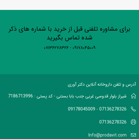
برای مشاوره تلفنی قبل از خرید با شماره های ذکر
شده تماس بگیرید
۰۹۱۷۸۰۴۵۰۰۹ - ۰۷۱۳۶۲۷۸۳۲۶
آدرس و تلفن داروخانه آنلاین دکتر آوری
شیراز بلوار قدوسی غربی جنب بابا بستنی - کد پستی : 7186713996
07136278326 - 09178045009
07136278326
Info@prodavit.com