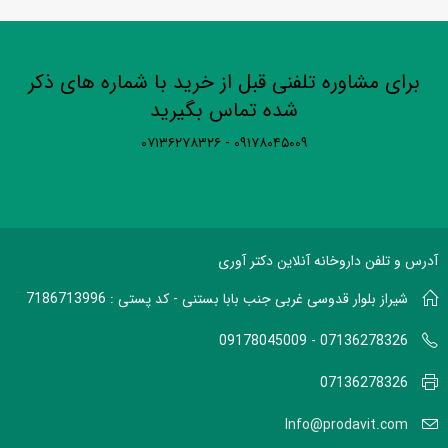
برای مشاوره تلفنی قبل از خرید با شماره های ذکر
شده تماس بگیرید
۰۹۱۷۸۰۴۵۰۰۹ - ۰۷۱۳۶۲۷۸۳۲۶
آدرس و تلفن داروخانه آنلاین دکتر آوری
شیراز بلوار قدوسی غربی جنب بابا بستنی - کد پستی : 7186713996
07136278326 - 09178045009
07136278326
Info@prodavit.com