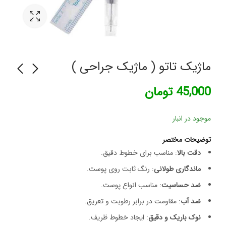
ماژیک تاتو ( ماژیک جراحی )
45,000
تومان
پد هالوکس والگوس قابل
ژل ضدعفونی کننده دست
سپتی ژل ( SeptiGel )
تنظیم اسپنکوژل کد 1036
موجود در انبار
828,000
285,000
تومان
تومان
توضیحات مختصر
دقت بالا
: مناسب برای خطوط دقیق.
ماندگاری طولانی
: رنگ ثابت روی پوست.
ضد حساسیت
: مناسب انواع پوست.
ضد آب
: مقاومت در برابر رطوبت و تعریق.
نوک باریک و دقیق
: ایجاد خطوط ظریف.