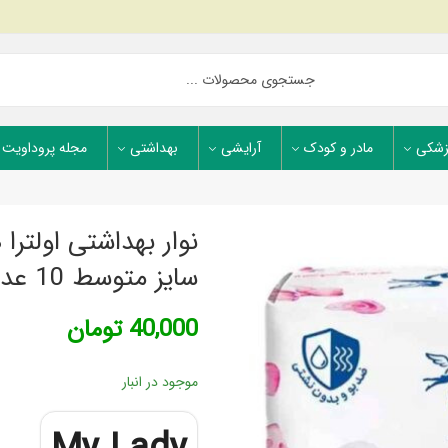
زشکی
مادر و کودک
آرایشی
بهداشتی
مجله پروداویت
نوار بهداشتی اولت
سایز متوسط 10 عددی
40,000
تومان
موجود در انبار