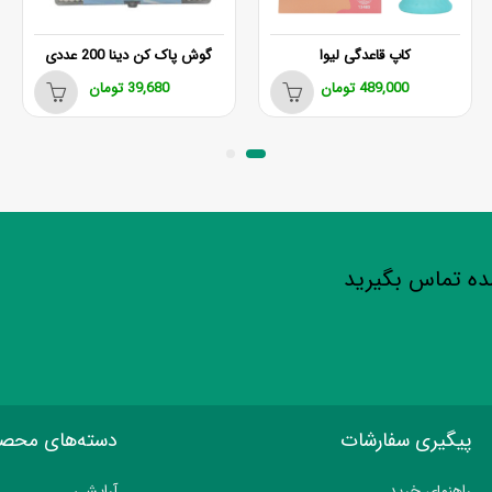
اپ قاعدگی لیوا
گوش پاک کن دینا 200 عددی
489,000
تومان
39,680
تومان
شده تماس بگیرید
پیگیری سفارشات
دسته‌های محص
راهنمای خرید
آرايشي