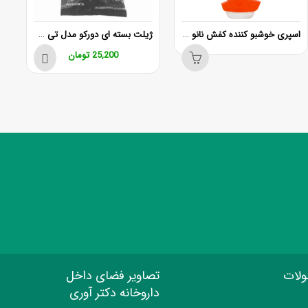
اسپری خوشبو کننده کفش نانو دلتا
ژیلت بسته ای دورکو مدل تی جی پلاس 5 عدد 2 لبه
ضد تعریق درای
25,200
تومان
30,000
ولات
تصاویر فضای داخل
داروخانه دکتر آوری