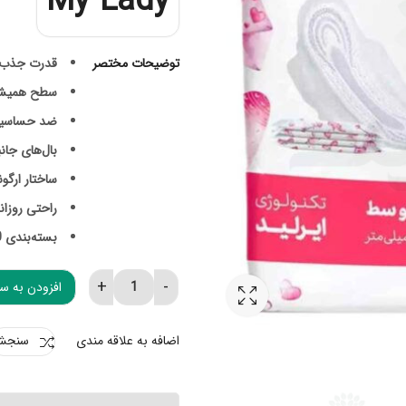
My Lady
توضیحات مختصر
قدرت جذب ب
سطح همیش
ضد حساسی
بال‌های جان
ساختار ارگو
راحتی روزانه
بسته‌بندی 10 عددی:
افزودن به س
نوار بهداشتی اولترا همیشه خشک مای لیدی سایز م
اضافه به علاقه مندی
سنجش