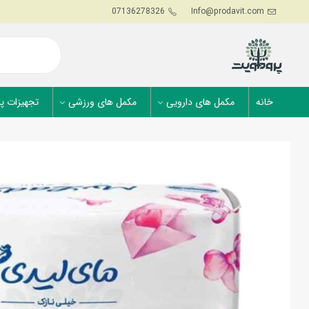
07136278326
Info@prodavit.com
خانه
مکمل های دارویی
مکمل های ورزشی
تجهیزات پ