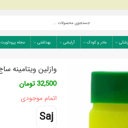
زشکی
مادر و کودک
آرایشی
بهداشتی
مجله پروداویت
وازلین ویتامینه ساج
32,500
تومان
اتمام موجودی
Saj