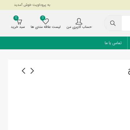
به پروداویت خوش آمدید
0
0
حساب کاربری من
لیست علاقه مندی ها
سبد خرید
تماس با ما
پوشک شورتی بچه پول
کرم مرطوب‌ کننده اورلین
10 درصد
آپ سایز 4 مای بیبی دوبل
9 تا 17 کیلوگرم
170,000
تومان