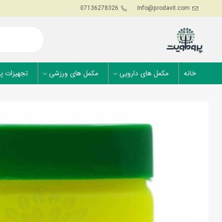
07136278326
Info@prodavit.com
خانه
مکمل های دارویی
مکمل های ورزشی
تجهیزات پ