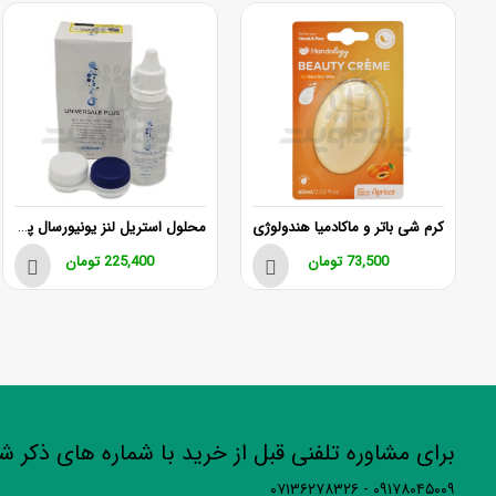
وی چیا سید و کالاندولا
محلول استریل لنز یونیورسال‌ پلاس 50 میلی لیتر
کرم شی باتر و ماکادمیا هندولوژی
73,500
تومان
225,400
تومان
برای مشاوره تلفنی قبل از خرید با شماره های ذکر 
۰۹۱۷۸۰۴۵۰۰۹ - ۰۷۱۳۶۲۷۸۳۲۶