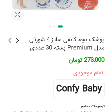
پوشک بچه کانفی سایز 4 شورتی
مدل Premium بسته 30 عددی
لگن بیمار دربدار ارتوپدی
مچ بند و ساعد بند آتل
273,000
تومان
NMS
دار تینور کد E-03 قابل
تنظیم
75,000
تومان
1,056,000
تومان
اتمام موجودی
Confy Baby
توضیحات مختصر