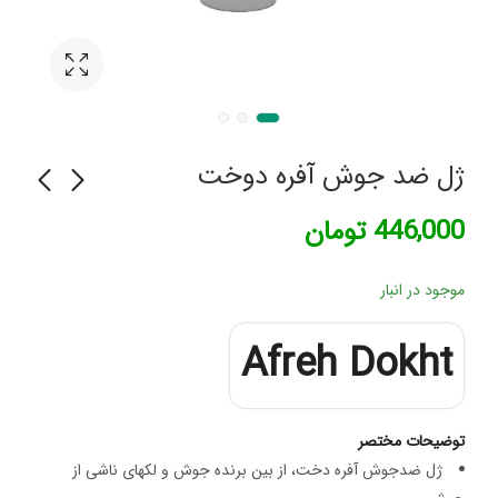
ژل ضد جوش آفره دوخت
446,000
تومان
لاک ناخن نوت کد 20
پنکيک خشک ومرطوب
کاپريس کدM33
122,000
تومان
موجود در انبار
1,050,000
تومان
Afreh Dokht
توضیحات مختصر
ژل ضدجوش آفره دخت، از بین برنده جوش و لکهای ناشی از