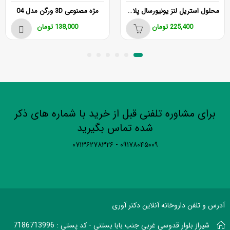
محلول استریل لنز یونیورسال‌ پلاس 50 میلی لیتر
مژه مصنوعی 3D ورگن مدل 04
225,400
تومان
138,000
تومان
برای مشاوره تلفنی قبل از خرید با شماره های ذکر
شده تماس بگیرید
۰۹۱۷۸۰۴۵۰۰۹ - ۰۷۱۳۶۲۷۸۳۲۶
آدرس و تلفن داروخانه آنلاین دکتر آوری
شیراز بلوار قدوسی غربی جنب بابا بستنی - کد پستی : 7186713996