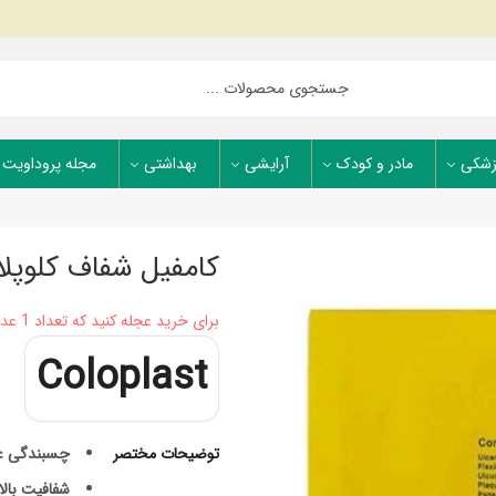
زشکی
مادر و کودک
آرایشی
بهداشتی
مجله پروداویت
کامفیل شفاف کلوپلاست سایز 
برای خرید عجله کنید که تعداد 1 عدد در انبار موجود است
Coloplast
توضیحات مختصر
چسبندگی عا
شفافیت بالا: