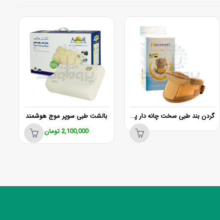
گردن بند طبی سخت چانه دار پاک سمن کد 039 سایز لارج (L)
بالشت طبی سوپر موج هوشمند
باتری
2,100,000
تومان