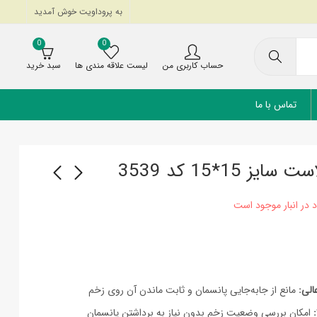
به پروداویت خوش آمدید
0
0
حساب کاربری من
لیست علاقه مندی ها
سبد خرید
تماس با ما
15*15 کد 3539
بالش دور گردنی مدل
چسب بخیه تری ام مدل
الیافی
استری استریپ 1/2 اینچ
285,000
تومان
لی:
مانع از جابه‌جایی پانسمان و ثابت ماندن آن روی زخم
امکان بررسی وضعیت زخم بدون نیاز به برداشتن پانسمان