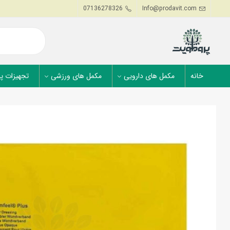
07136278326
Info@prodavit.com
خانه
مکمل های دارویی
مکمل های ورزشی
تجهیزات پ