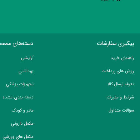
پیگیری سفارشات
دسته‌های محص
راهنمای خرید
آرايشي
روش های پرداخت
بهداشتي
تعرفه ارسال کالا
تجهيزات پزشکي
شرایط و مقررات
دسته-بندی-نشده
سؤالات متداول
مادر و کودک
مکمل داروئي
مکمل هاي ورزشي