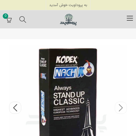
به پروداویت خوش آمدید
0