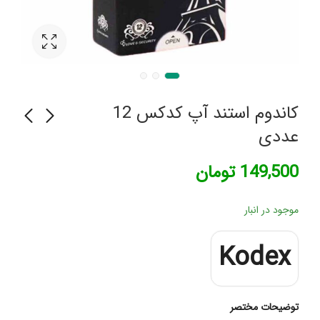
کاندوم استند آپ کدکس 12
عددی
خمیر دندان توتال 8
کرم ترمیم کننده پوست
149,500
تومان
میسویک
لافارر مدل سوکرانیکا
176,000
199,850
تومان
تومان
موجود در انبار
Kodex
توضیحات مختصر