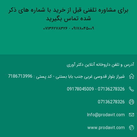
برای مشاوره تلفنی قبل از خرید با شماره های ذکر
شده تماس بگیرید
۰۹۱۷۸۰۴۵۰۰۹ - ۰۷۱۳۶۲۷۸۳۲۶
آدرس و تلفن داروخانه آنلاین دکتر آوری
شیراز بلوار قدوسی غربی جنب بابا بستنی - کد پستی : 7186713996
07136278326 - 09178045009
07136278326
Info@prodavit.com
www.prodavit.com