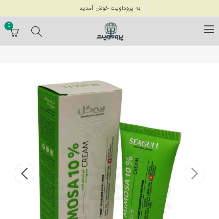
به پروداویت خوش آمدید
0