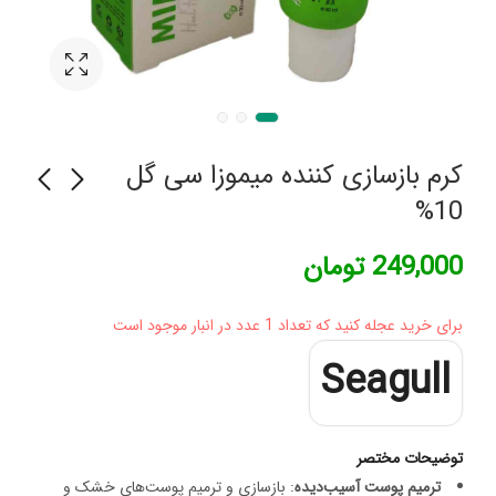
کرم بازسازی‌ کننده میموزا سی گل
10%
آویز دست شانه ای پاک
شکم بند تمام کش پلدار
249,000
تومان
سمن کد 071 سایز مدیوم
صادراتی فری سایز تن یار
(M)
برای خرید عجله کنید که تعداد 1 عدد در انبار موجود است
Seagull
توضیحات مختصر
ترمیم پوست آسیب‌دیده
: بازسازی و ترمیم پوست‌های خشک و