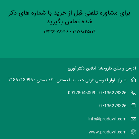
برای مشاوره تلفنی قبل از خرید با شماره های ذکر
شده تماس بگیرید
۰۹۱۷۸۰۴۵۰۰۹ - ۰۷۱۳۶۲۷۸۳۲۶
آدرس و تلفن داروخانه آنلاین دکتر آوری
شیراز بلوار قدوسی غربی جنب بابا بستنی - کد پستی : 7186713996
07136278326 - 09178045009
07136278326
Info@prodavit.com
www.prodavit.com