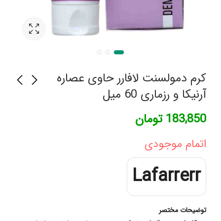
کرم دمولسنت لافارر حاوی عصاره
آرنیکا و رزماری 60 میل
بالم لب کارتی آویور
آرنج بند طبی نئوپرنی با
183,850
تومان
استرپ پاک سمن سایز
145,000
تومان
لارج (L)
563,000
تومان
اتمام موجودی
Lafarrerr
توضیحات مختصر