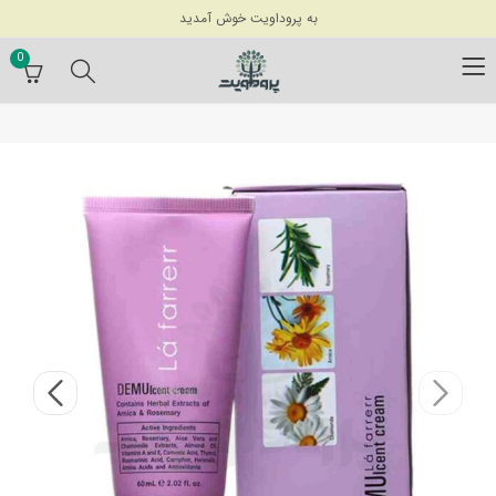
به پروداویت خوش آمدید
0