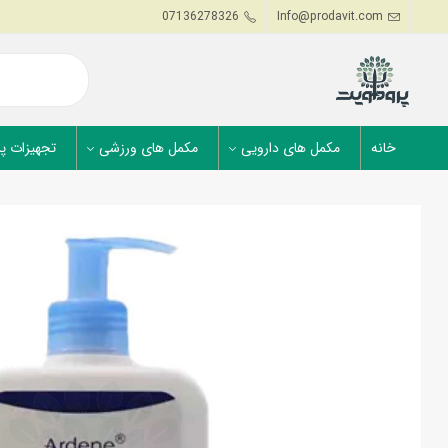
07136278326
Info@prodavit.com
خانه
مکمل های دارویی
مکمل های ورزشی
تجهیزات پ