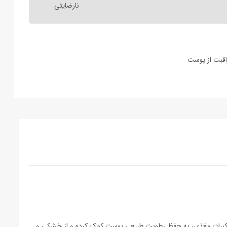
نارضایتی
اقبت از پوست
ترکیبات مغذی، به حفظ رطوبت طبیعی پوست کمک کرده و از خشکی و