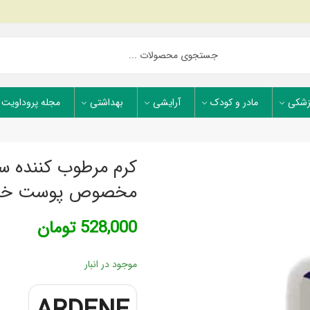
زشکی
مادر و کودک
آرایشی
بهداشتی
مجله پروداویت
کرم مرطوب کننده سن
مخصوص پوست خ
528,000
تومان
موجود در انبار