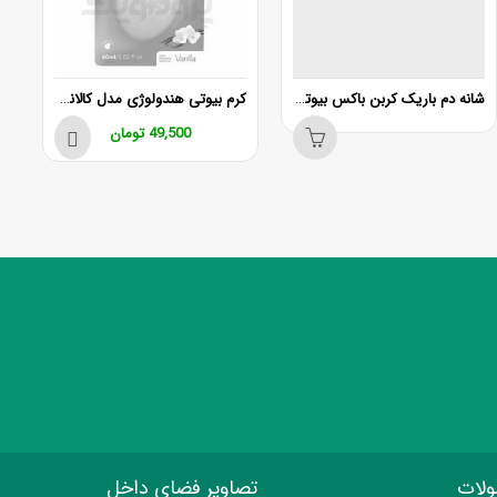
شانه دم باریک کربن باکس بیوتی کد B300
کرم بیوتی هندولوژی مدل کالاندولا و آواکادو
49,500
تومان
ولات
تصاویر فضای داخل