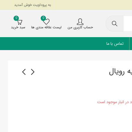
به پروداویت خوش آمدید
0
0
حساب کاربری من
لیست علاقه مندی ها
سبد خرید
تماس با ما
 رویال
بالشتک جادویی زیفن
لگن زیر بیمار پلاستیکی
298,000
تومان