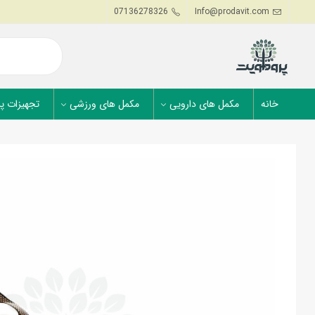
07136278326
Info@prodavit.com
خانه
مکمل های دارویی
مکمل های ورزشی
تجهیزات پ