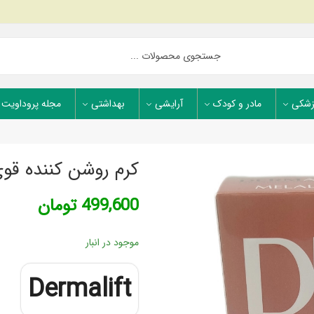
زشکی
مادر و کودک
آرایشی
بهداشتی
مجله پروداویت
کرم روشن کننده قوی
499,600
تومان
موجود در انبار
Dermalift