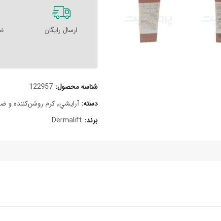
ارسال رایگان
ضم
شناسه محصول:
122957
دسته:
آرايشي
,
کرم روشن‌کننده و ض
برند:
Dermalift