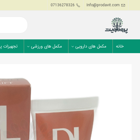
07136278326
Info@prodavit.com
خانه
مکمل های دارویی
مکمل های ورزشی
تجهیزات پ