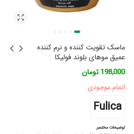
ماسک تقویت کننده و نرم کننده
عمیق موهای بلوند فولیکا
اسپات ژل آکنه برایت
شامپو تقویت کننده مو
198,000
تومان
برایت مکس
پتال فرش مدل هیررسکیو
حجم 355 میلی لیتر
248,000
تومان
399,000
تومان
اتمام موجودی
Fulica
توضیحات مختصر