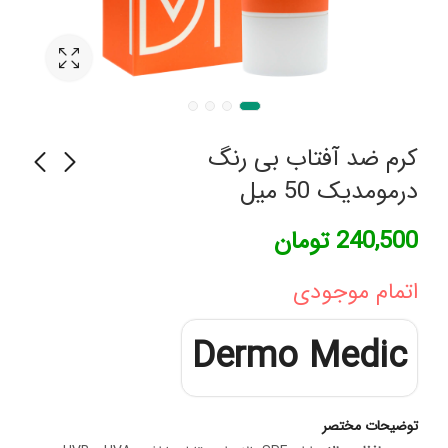
کرم ضد آفتاب بی رنگ
درمومدیک 50 میل
لوسیون ضد ریزش و
شامپو ضد شوره قوی
240,500
تومان
تقویت کننده مو کپیدرما
نوپری بازول جی نوپریت
895,447
330,000
تومان
تومان
اتمام موجودی
Dermo Medic
توضیحات مختصر