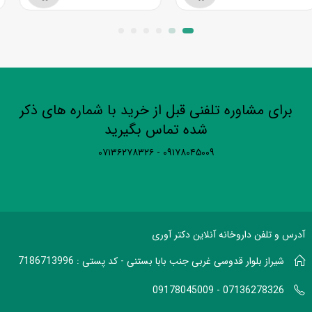
برای مشاوره تلفنی قبل از خرید با شماره های ذکر
شده تماس بگیرید
۰۹۱۷۸۰۴۵۰۰۹ - ۰۷۱۳۶۲۷۸۳۲۶
آدرس و تلفن داروخانه آنلاین دکتر آوری
شیراز بلوار قدوسی غربی جنب بابا بستنی - کد پستی : 7186713996
07136278326 - 09178045009