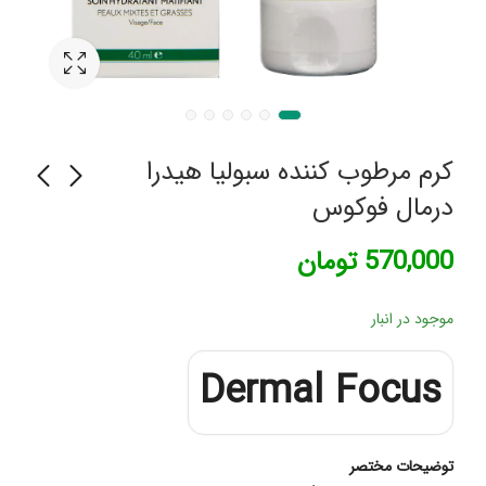
کرم مرطوب کننده سبولیا هیدرا
درمال فوکوس
کرم ضد لک ملا اسکین
کرم لیفتینگ دور چشم
570,000
تومان
وان
پروژنا سین بیونیم
229,800
899,800
تومان
تومان
موجود در انبار
Dermal Focus
توضیحات مختصر