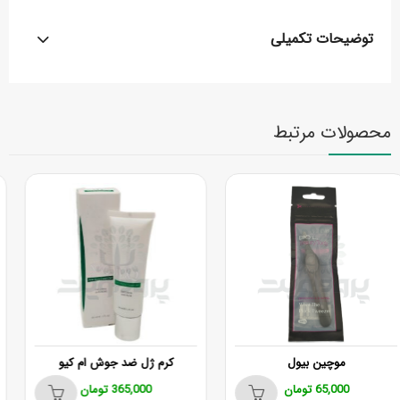
توضیحات تکمیلی
محصولات مرتبط
اتمام موجودی
پد پاکسازی صورت ورژن مدل N103
کرم ژل ضد جوش ام کیو
365,000
تومان
55,000
تومان