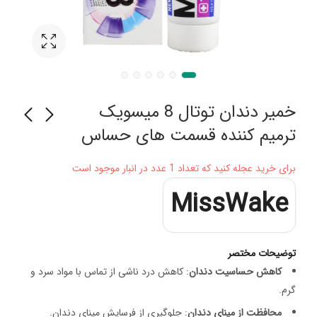
خمیر دندان توتال 8 میسویک
ترمیم کننده قسمت های حساس
برس چوبی جعبه دار
خمیر دندان زیرو سنسیتیو
برای خرید عجله کنید که تعداد 1 عدد در انبار موجود است
کوچک مایا
میسویک ( ضدحساسيت)
75 میل
MissWake
توضیحات مختصر
کاهش حساسیت دندان
: کاهش درد ناشی از تماس با مواد سرد و
گرم.
محافظت از مینای دندان
: جلوگیری از فرسایش مینای دندان.