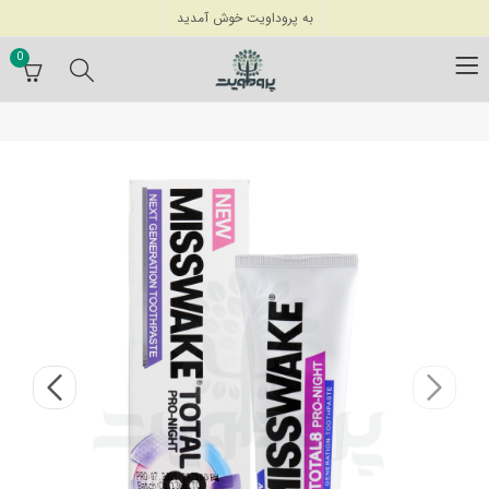
به پروداویت خوش آمدید
0